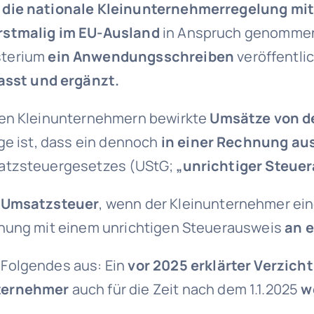
e
die nationale Kleinunternehmerregelung mit
rstmalig im EU-Ausland
in Anspruch genommen 
sterium
ein Anwendungsschreiben
veröffentli
sst und ergänzt.
hen Kleinunternehmern bewirkte
Umsätze von d
ge ist, dass ein dennoch
in einer Rechnung au
satzsteuergesetzes (UStG;
„unrichtiger Steuer
 Umsatzsteuer
, wenn der Kleinunternehmer ein
hnung mit einem unrichtigen Steuerausweis
an e
Folgendes aus: Ein
vor 2025 erklärter Verzicht
ternehmer
auch für die Zeit nach dem 1.1.2025
w