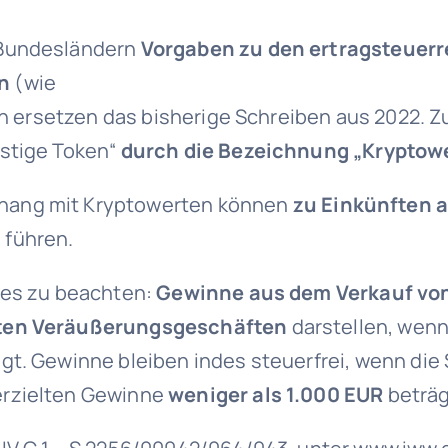
 Bundesländern
Vorgaben zu den ertragsteuerr
n
(wie
ben ersetzen das bisherige Schreiben aus 2022. 
nstige Token“
durch die Bezeichnung „Kryptowe
hang mit Kryptowerten können
zu Einkünften a
 führen.
des zu beachten:
Gewinne aus dem Verkauf vo
aten Veräußerungsgeschäften
darstellen, wen
gt. Gewinne bleiben indes steuerfrei, wenn die
erzielten Gewinne
weniger als 1.000 EUR
beträg