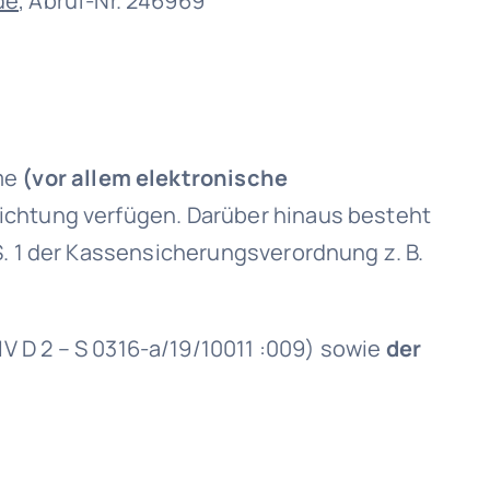
de
, Abruf-Nr. 246969
me
(vor allem elektronische
richtung verfügen. Darüber hinaus besteht
S. 1 der Kassensicherungsverordnung z. B.
IV D 2 – S 0316-a/19/10011 :009) sowie
der