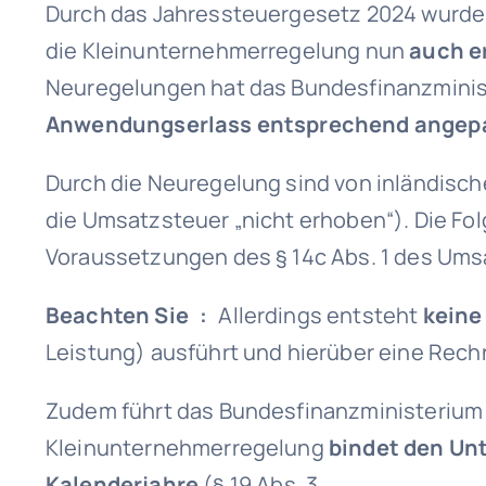
Durch das Jahressteuergesetz 2024 wurd
die Kleinunternehmerregelung nun
auch e
Neuregelungen hat das Bundesfinanzmini
Anwendungserlass entsprechend angepa
Durch die Neuregelung sind von inländisc
die Umsatzsteuer „nicht erhoben“). Die Fol
Voraussetzungen des § 14c Abs. 1 des Um
Beachten Sie :
Allerdings entsteht
keine
Leistung) ausführt und hierüber eine Rec
Zudem führt das Bundesfinanzministerium 
Kleinunternehmerregelung
bindet den Un
Kalenderjahre
(§ 19 Abs. 3