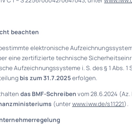
IV C 1 – S 2256/00042/064/043, unter
www.iww.
icht beachten
bestimmte elektronische Aufzeichnungssyste
er eine zertifizierte technische Sicherheitsein
che Aufzeichnungssysteme i. S. des § 1 Abs. 1 
teilung
bis zum 31.7.2025
erfolgen.
thalten
das BMF-Schreiben
vom 28.6.2024 (Az. 
nanzministeriums
(unter
www.iww.de/s11221
).
unternehmerregelung