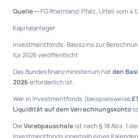
Quelle
—
FG Rheinland-Pfalz, Urteil vom 4.1
Kapitalanleger
Investmentfonds: Basiszins zur Berechnu
für 2026 veröffentlicht
Das Bundesfinanzministerium hat
den Basi
2026
erforderlich ist.
Wer in Investmentfonds (beispielsweise
E
Liquidität auf dem Verrechnungskonto
so
Die
Vorabpauschale
ist nach § 18 Abs. 1 
Investmentfonds innerhalb eines Kalender