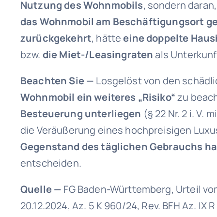
Nutzung des Wohnmobils
, sondern daran
das Wohnmobil am Beschäftigungsort g
zurückgekehrt
, hätte
eine doppelte Haus
bzw.
die Miet-/Leasingraten
als Unterkunf
Beachten Sie —
Losgelöst von den schädli
Wohnmobil ein weiteres „Risiko“
zu beach
Besteuerung unterliegen
(§ 22 Nr. 2 i. V. 
die Veräußerung eines hochpreisigen Luxus
Gegenstand des täglichen Gebrauchs ha
entscheiden.
Quelle
—
FG Baden-Württemberg, Urteil vom 
20.12.2024, Az. 5 K 960/24, Rev. BFH Az. IX R