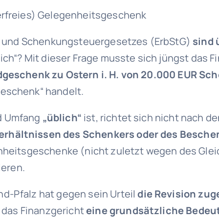
uerfreies) Gelegenheitsgeschenk
er- und Schenkungsteuergesetzes (ErbStG)
sind
lich“? Mit dieser Frage musste sich jüngst das 
dgeschenk zu Ostern i. H. von 20.000 EUR Sc
geschenk“ handelt.
nd Umfang
„üblich“
ist, richtet sich nicht nach
erhältnissen des Schenkers oder des Besche
enheitsgeschenke (nicht zuletzt wegen des Gle
ieren.
nd-Pfalz hat gegen sein Urteil
die Revision zug
ht das Finanzgericht
eine grundsätzliche Bedeu