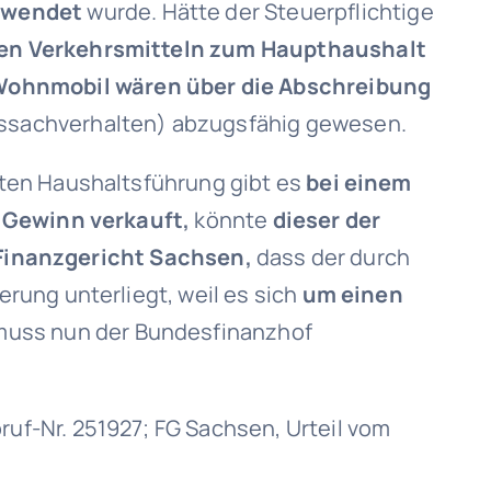
erwendet
wurde. Hätte der Steuerpflichtige
hen Verkehrsmitteln zum Haupthaushalt
 Wohnmobil wären über die Abschreibung
ndssachverhalten) abzugsfähig gewesen.
lten Haushaltsführung gibt es
bei einem
t Gewinn verkauft,
könnte
dieser der
Finanzgericht Sachsen,
dass der durch
rung unterliegt, weil es sich
um einen
uss nun der Bundesfinanzhof
bruf-Nr. 251927; FG Sachsen, Urteil vom