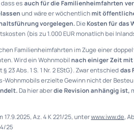
, dass es
auch für die Familienheimfahrten v
elassen
und wäre er wöchentlich
mit öffentlic
haltsführung vorgelegen.
Die
Kosten für das
tskosten (bis zu 1.000 EUR monatlich bei Inla
chen Familienheimfahrten im Zuge einer doppe
ten. Wird ein Wohnmobil
nach einiger Zeit mi
mit § 23 Abs. 1 S. 1 Nr. 2 EStG). Zwar entschied
das 
-Wohnmobils erzielte Gewinn nicht der Besteue
ndelt.
Da hier aber
die Revision anhängig ist,
m
17.9.2025, Az. 4 K 221/25, unter
www.iww.de
, A
 4/25