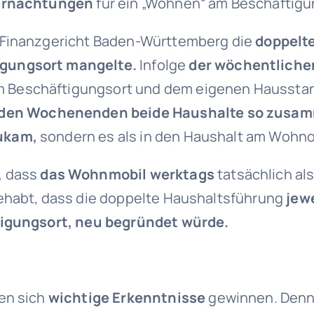
bernachtungen
für ein „Wohnen“ am Beschäftig
 Finanzgericht Baden-Württemberg die
doppelt
igungsort mangelte.
Infolge
der wöchentliche
 Beschäftigungsort und dem eigenen Haussta
 den Wochenenden beide Haushalte so zusa
ukam,
sondern es als in den Haushalt am Wohno
,
dass
das Wohnmobil werktags
tatsächlich a
gehabt, dass die doppelte Haushaltsführung
jewe
ftigungsort, neu begründet würde.
en sich
wichtige Erkenntnisse
gewinnen. Denn