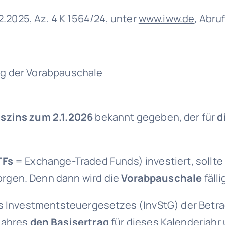
2.2025, Az. 4 K 1564/24, unter
www.iww.de
, Abru
ng der Vorabpauschale
szins zum 2.1.2026
bekannt gegeben, der für
d
TFs
= Exchange-Traded Funds) investiert, sollt
rgen. Denn dann wird die
Vorabpauschale
fälli
des Investmentsteuergesetzes (InvStG) der Bet
jahres
den Basisertrag
für dieses Kalenderjahr