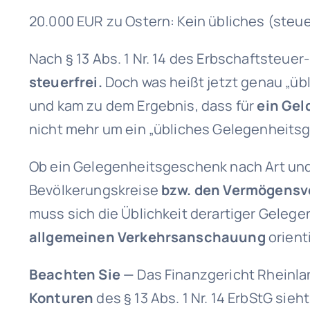
20.000 EUR zu Ostern: Kein übliches (ste
Nach § 13 Abs. 1 Nr. 14 des Erbschaftsteu
steuerfrei.
Doch was heißt jetzt genau „üb
und kam zu dem Ergebnis, dass für
ein Gel
nicht mehr um ein „übliches Gelegenheits
Ob ein Gelegenheitsgeschenk nach Art u
Bevölkerungskreise
bzw. den Vermögensv
muss sich die Üblichkeit derartiger Geleg
allgemeinen Verkehrsanschauung
orient
Beachten Sie —
Das Finanzgericht Rheinla
Konturen
des § 13 Abs. 1 Nr. 14 ErbStG sie