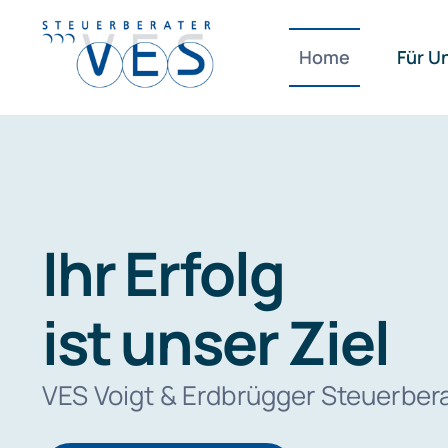
Zum
Inhalt
Home
Für U
springen
Ihr Erfolg
ist unser Ziel
VES Voigt & Erdbrügger Steuerber