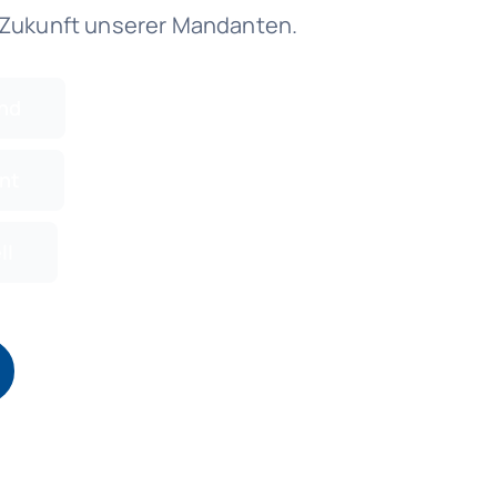
e Zukunft unserer Mandanten.
nd
nt
ll