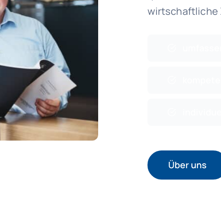
wirtschaftlich
umfasse
kompete
individue
Über uns